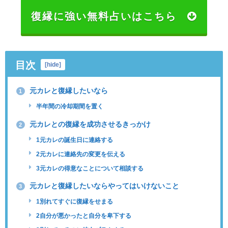
復縁に強い無料占いはこちら
目次
[
hide
]
元カレと復縁したいなら
1
半年間の冷却期間を置く
元カレとの復縁を成功させるきっかけ
2
1元カレの誕生日に連絡する
2元カレに連絡先の変更を伝える
3元カレの得意なことについて相談する
元カレと復縁したいならやってはいけないこと
3
1別れてすぐに復縁をせまる
2自分が悪かったと自分を卑下する