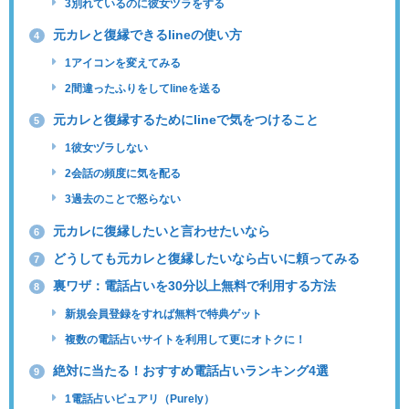
3別れているのに彼女ヅラをする
元カレと復縁できるlineの使い方
4
1アイコンを変えてみる
2間違ったふりをしてlineを送る
元カレと復縁するためにlineで気をつけること
5
1彼女ヅラしない
2会話の頻度に気を配る
3過去のことで怒らない
元カレに復縁したいと言わせたいなら
6
どうしても元カレと復縁したいなら占いに頼ってみる
7
裏ワザ：電話占いを30分以上無料で利用する方法
8
新規会員登録をすれば無料で特典ゲット
複数の電話占いサイトを利用して更にオトクに！
絶対に当たる！おすすめ電話占いランキング4選
9
1電話占いピュアリ（Purely）